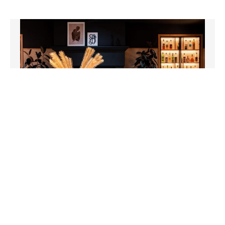
" />
Hôtel - Restaurant
Best Western Plus l’Orée Paris Sud
SAULX-LES-CHARTREUX
01 64 48 38 38
A 17 km au Sud de Paris en pleine campagne, le Best
Western Plus l’Orée Paris Sud du réseau Atypio Hotel