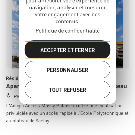
pour améliorer votre expérience de
navigation, analyser et mesurer
votre engagement avec nos
contenus.
Politique de confidentialité
ACCEPTER ET FERMER
PERSONNALISER
Résidence de tourisme
Aparthotel Adagio Access Massy Palaiseau
TOUT REFUSER
PALAISEAU
L'Adagio Access Massy Palaiseau offre une localisation
privilégiée avec un accès rapide à l'École Polytechnique et
au plateau de Saclay.