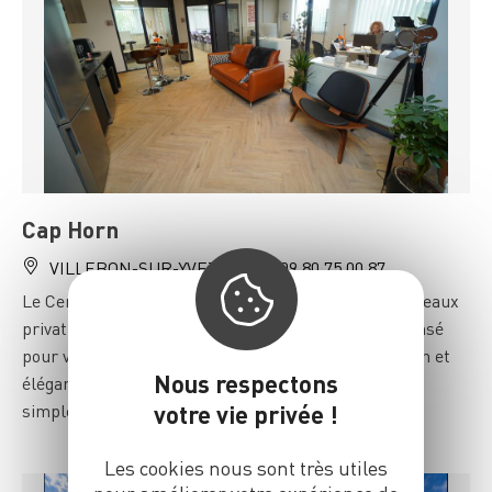
Cap Horn
VILLEBON-SUR-YVETTE
09 80 75 00 87
Le Centre d'affaires Cap Horn vous propose des Bureaux
privatifs et Salle de Réunion. Chaque détail a été pensé
pour vous offrir un espace résolument contemporain et
Nous respectons
élégant propice à la concentration pour vous donner
simplement l'envie de travailler
votre vie privée !
Les cookies nous sont très utiles