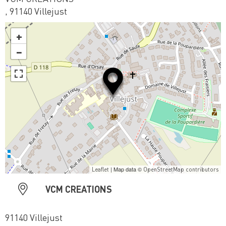
, 91140 Villejust
+
−
| Map data ©
Leaflet
OpenStreetMap contributors
VCM CREATIONS
91140 Villejust