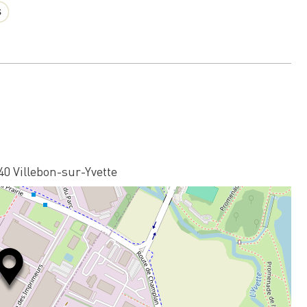
s
140 Villebon-sur-Yvette