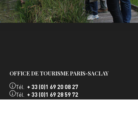
OFFICE DE TOURISME PARIS-SACLAY
Tél.
+ 33 (0)1 69 20 08 27
Tél.
+ 33 (0)1 69 28 59 72
info@destination-paris-saclay.com
NOS COORDONNÉES
CONTACTEZ-NOUS
ACTUALITÉS