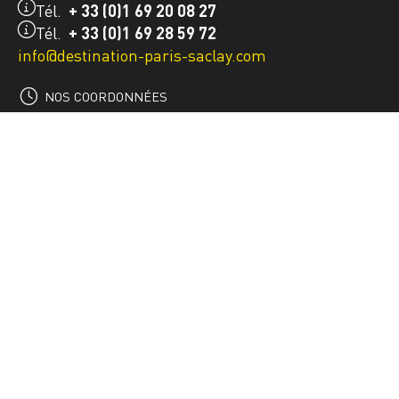
Tél.
+ 33 (0)1 69 20 08 27
Tél.
+ 33 (0)1 69 28 59 72
info@destination-paris-saclay.com
NOS COORDONNÉES
CONTACTEZ-NOUS
ACTUALITÉS
INSCRIVEZ-VOUS À LA
NEWSLETTER
S'INSCRIRE À LA NEWSLETTER
SUIVEZ-NOUS SUR