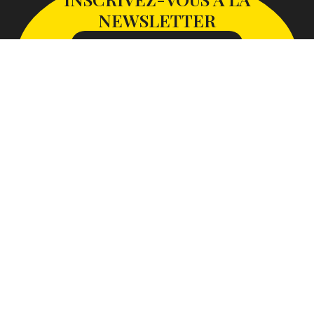
NEWSLETTER
S'INSCRIRE À LA NEWSLETTER
SUIVEZ-NOUS SUR
Avec le soutien de la Communauté d’Agglomération Paris-
Saclay
Plan du site
Mentions légales
Accessibilité : non conforme