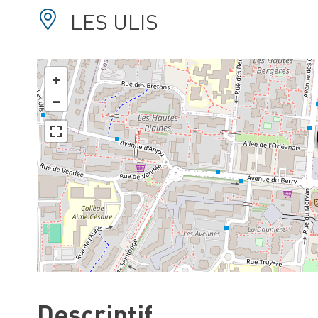
LES ULIS
+
−
Descriptif