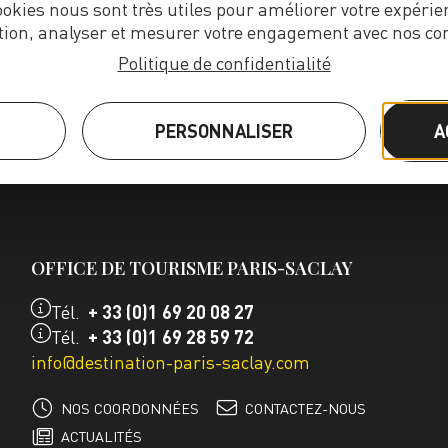
ookies nous sont très utiles pour améliorer votre expérie
tion, analyser et mesurer votre engagement avec nos co
Politique de confidentialité
PERSONNALISER
A
OFFICE DE TOURISME PARIS-SACLAY
Tél.
+ 33 (0)1 69 20 08 27
Tél.
+ 33 (0)1 69 28 59 72
info@destination-paris-saclay.com
NOS COORDONNÉES
CONTACTEZ-NOUS
ACTUALITÉS