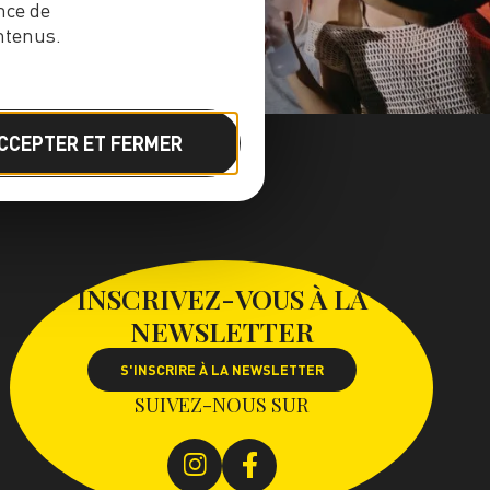
nce de
ntenus.
CCEPTER ET FERMER
INSCRIVEZ-VOUS À LA
NEWSLETTER
S'INSCRIRE À LA NEWSLETTER
SUIVEZ-NOUS SUR