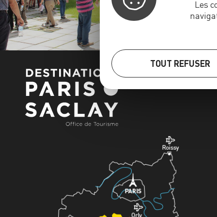
Les c
naviga
TOUT REFUSER