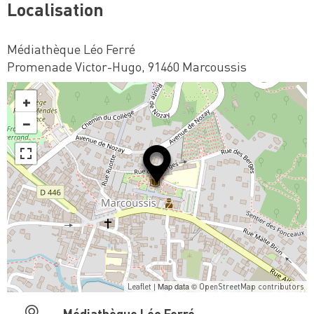
Localisation
Médiathèque Léo Ferré
Promenade Victor-Hugo, 91460 Marcoussis
+
−
| Map data ©
Leaflet
OpenStreetMap contributors
Médiathèque Léo Ferré