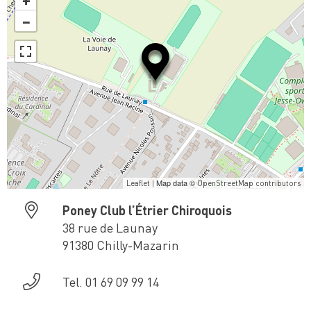
−
| Map data ©
Leaflet
OpenStreetMap contributors
Poney Club l’Étrier Chiroquois
38 rue de Launay
91380 Chilly-Mazarin
Tel. 01 69 09 99 14