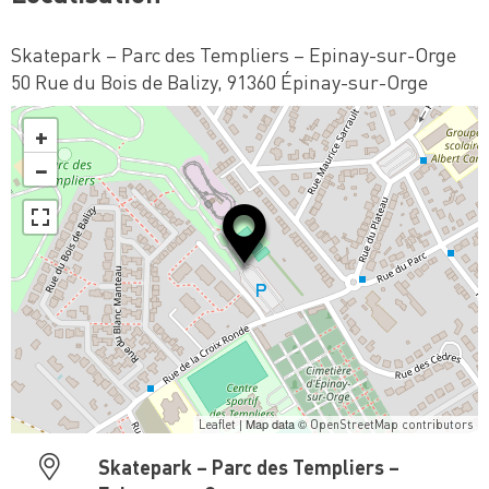
Skatepark – Parc des Templiers – Epinay-sur-Orge
50 Rue du Bois de Balizy, 91360 Épinay-sur-Orge
+
−
| Map data ©
Leaflet
OpenStreetMap contributors
Skatepark – Parc des Templiers –