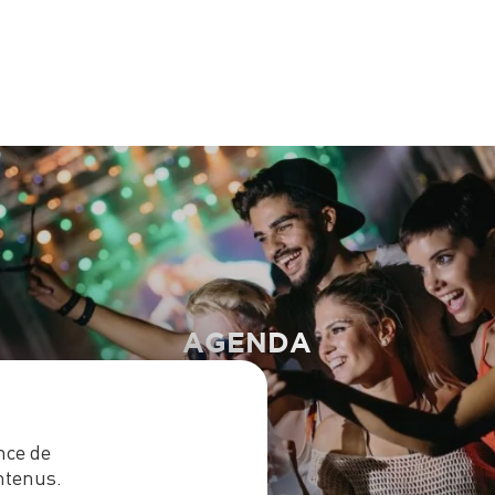
AGENDA
nce de
ntenus.