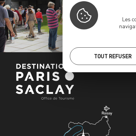
Les c
naviga
TOUT REFUSER