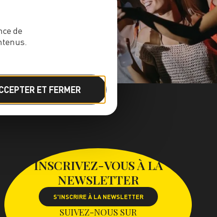
nce de
ntenus.
CCEPTER ET FERMER
INSCRIVEZ-VOUS À LA
NEWSLETTER
S'INSCRIRE À LA NEWSLETTER
SUIVEZ-NOUS SUR