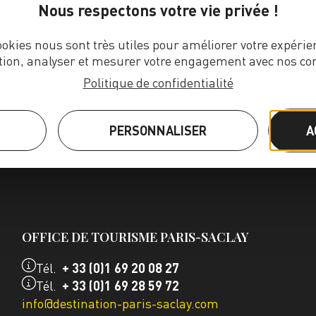
Nous respectons votre vie privée !
ookies nous sont très utiles pour améliorer votre expérie
tion, analyser et mesurer votre engagement avec nos co
Politique de confidentialité
PERSONNALISER
A
OFFICE DE TOURISME PARIS-SACLAY
Tél.
+ 33 (0)1 69 20 08 27
Tél.
+ 33 (0)1 69 28 59 72
info@destination-paris-saclay.com