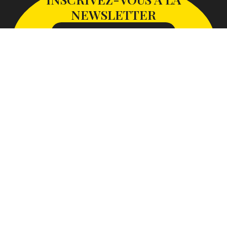
NEWSLETTER
S'INSCRIRE À LA NEWSLETTER
SUIVEZ-NOUS SUR
Avec le soutien de la Communauté d’Agglomération Paris-
Saclay
Plan du site
Mentions légales
Accessibilité : non conforme