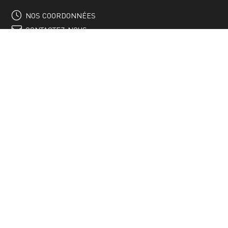
NOS COORDONNÉES
CONTACTEZ-NOUS
ACTUALITÉS
INSCRIVEZ-VOUS À LA
NEWSLETTER
S'INSCRIRE À LA NEWSLETTER
SUIVEZ-NOUS SUR
Avec le soutien de la Communauté d’Agglomération Paris-