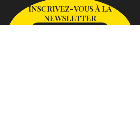
INSCRIVEZ-VOUS À LA
NEWSLETTER
S'INSCRIRE À LA NEWSLETTER
SUIVEZ-NOUS SUR
Avec le soutien de la Communauté d’Agglomération Paris-
Saclay
Plan du site
Mentions légales