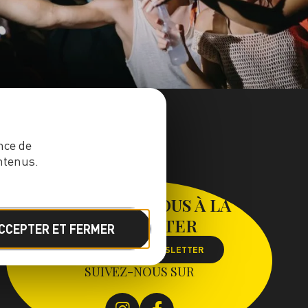
nce de
ntenus.
INSCRIVEZ-VOUS À LA
NEWSLETTER
CCEPTER ET FERMER
S'INSCRIRE À LA NEWSLETTER
SUIVEZ-NOUS SUR