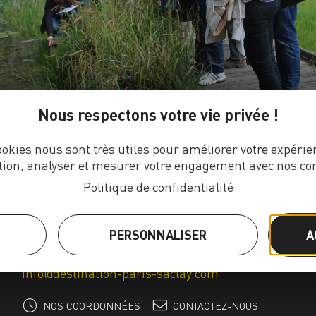
Nous respectons votre vie privée !
ookies nous sont très utiles pour améliorer votre expérie
tion, analyser et mesurer votre engagement avec nos co
Politique de confidentialité
OFFICE DE TOURISME PARIS-SACLAY
PERSONNALISER
A
Tél.
+ 33 (0)1 69 20 08 27
Tél.
+ 33 (0)1 69 28 59 72
info@destination-paris-saclay.com
NOS COORDONNÉES
CONTACTEZ-NOUS