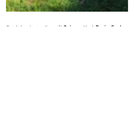
Jardin Dolivet - Destination Paris-Saclay
Cet été, adoptez l’
esprit Guinguette
à
Paris-Saclay
!
Les guinguettes, ces cafés/bars éphémères
reviennent
cet été
et c’est le moment d’en
profiter
!
DÉCOUVREZ LES GUINGUETTES