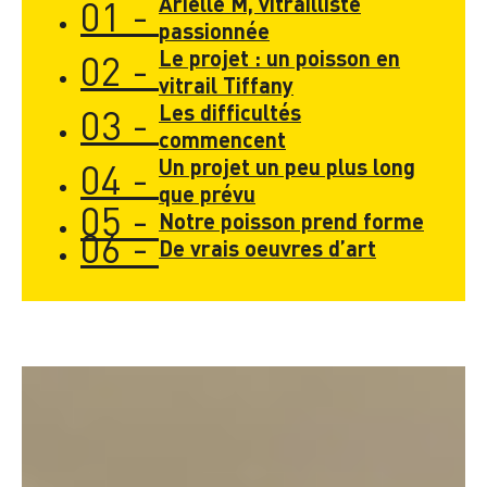
Arielle M, vitrailliste
01 -
passionnée
Le projet : un poisson en
02 -
vitrail Tiffany
Les difficultés
03 -
commencent
Un projet un peu plus long
04 -
que prévu
05 -
Notre poisson prend forme
06 -
De vrais oeuvres d’art