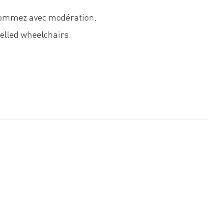
nsommez avec modération.
pelled wheelchairs.