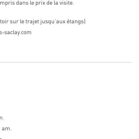
mpris dans le prix de la visite.
ttoir sur le trajet jusqu’aux étangs)
is-saclay.com
m.
1 am.
m.