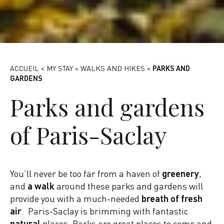
Pont des templiers - Alain Beguerie
ACCUEIL
<
MY STAY
<
WALKS AND HIKES
<
PARKS AND
GARDENS
Parks and gardens
of Paris-Saclay
You’ll never be too far from a haven of
greenery
,
and
a walk
around these parks and gardens will
provide you with a much-needed
breath of fresh
air
. Paris-Saclay is brimming with fantastic
natural
places. Parks are great places to come and