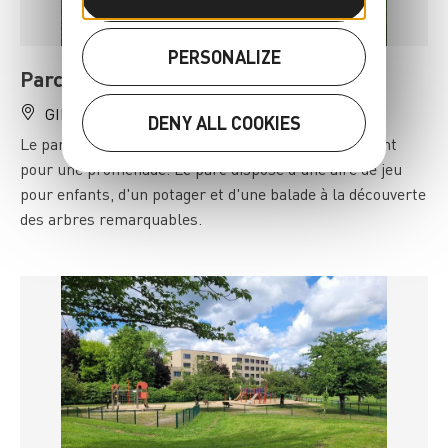
PERSONALIZE
Parc du Château de Belleville
GIF-SUR-YVETTE
01 70 56 52 60
DENY ALL COOKIES
Le parc du Château de Belleville est un lieu charmant
pour une promenade. Le parc dispose d'une aire de jeu
pour enfants, d'un potager et d'une balade à la découverte
des arbres remarquables.