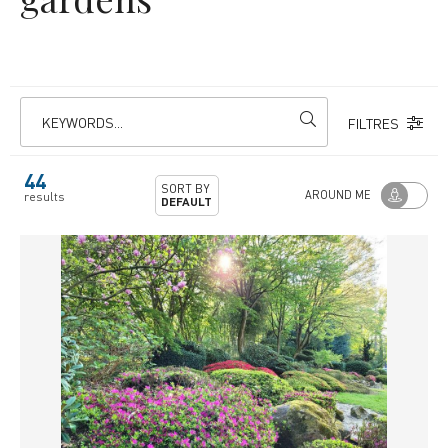
KEYWORDS...
FILTRES
44
SORT BY
AROUND ME
results
DEFAULT