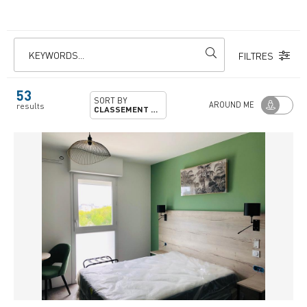
KEYWORDS...
FILTRES
53
SORT BY
AROUND ME
results
CLASSEMENT PRÉFECTORAL