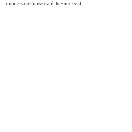
minutes de l'université de Paris-Sud.
Student residence
Résidence étudiante Léonard de Vinci
MASSY
01 64 11 14 07
Située à proximité de la ligne de RER B menant tout droit